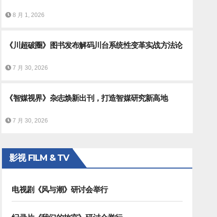
8 月 1, 2026
《川超破圈》图书发布解码川台系统性变革实战方法论
7 月 30, 2026
《智媒视界》杂志焕新出刊，打造智媒研究新高地
从数字化到专业度，马拉松转播
7 月 30, 2026
影视 FILM & TV
电视剧《风与潮》研讨会举行