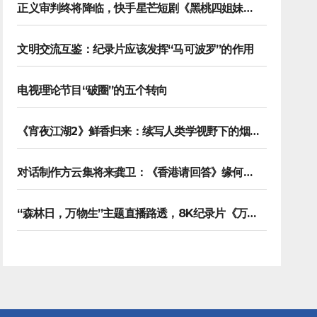
正义审判终将降临，快手星芒短剧《黑桃四姐妹》彰显治愈内核
文明交流互鉴：纪录片应该发挥“马可波罗”的作用
电视理论节目“破圈”的五个转向
《宵夜江湖2》鲜香归来：续写人类学视野下的烟火漫游记
对话制作方云集将来龚卫：《香港请回答》缘何接连获国际传播大奖
“森林日，万物生”主题直播路透，8K纪录片《万物之生》今晚播出