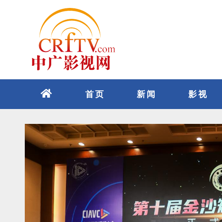
跳
至
内
容
首页
新闻
影视