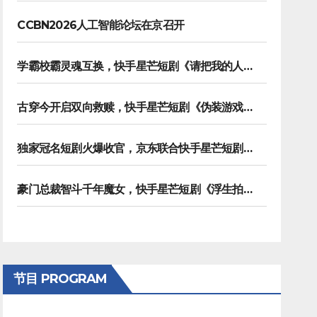
CCBN2026人工智能论坛在京召开
学霸校霸灵魂互换，快手星芒短剧《请把我的人设立住》笑泪齐飞
古穿今开启双向救赎，快手星芒短剧《伪装游戏》诠释热血青春友谊
独家冠名短剧火爆收官，京东联合快手星芒短剧打造双11营销范本
豪门总裁智斗千年魔女，快手星芒短剧《浮生拍卖行》奇幻元素拉满
节目 PROGRAM