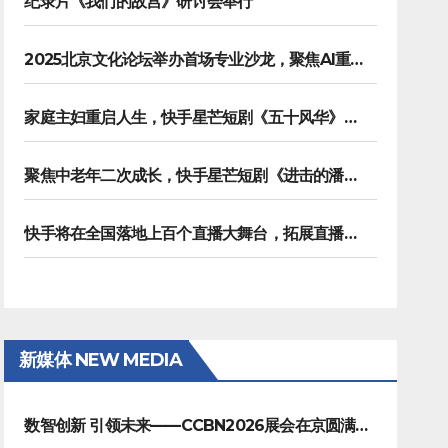
纪录片《我们的故宫》研讨会举行
2025北京文化论坛举办首场专业沙龙，聚焦AI重塑内容生产
家庭主妇重启人生，快手星芒短剧《五十风华》上演中年大女主逆袭
聚焦中老年二次成长，快手星芒短剧《进击的潘叔》诠释银发力量
快手将在全国落地上百个直播大舞台，拓展直播夜经济生态
新媒体 NEW MEDIA
数智创新 引领未来——CCBN2026展会在京圆满闭幕