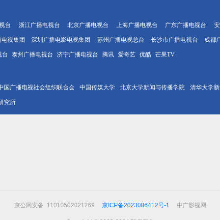
视台
浙江广播电视台
北京广播电视台
上海广播电视台
广东广播电视台
安
播电视集团
深圳广播电影电视集团
苏州广播电视总台
长沙市广播电视台
成都
视台
泰州广播电视台
济宁广播电视台
腾讯
爱奇艺
优酷
芒果TV
中国广播电视社会组织联合会
中国传媒大学
北京大学新闻与传播学院
清华大学新
研究所
京公网安备 11010502021269
京ICP备2023006412号-1
中广影视网