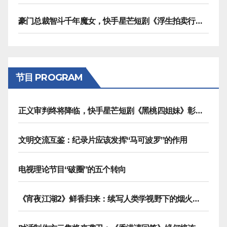
豪门总裁智斗千年魔女，快手星芒短剧《浮生拍卖行》奇幻元素拉满
节目 PROGRAM
正义审判终将降临，快手星芒短剧《黑桃四姐妹》彰显治愈内核
文明交流互鉴：纪录片应该发挥“马可波罗”的作用
电视理论节目“破圈”的五个转向
《宵夜江湖2》鲜香归来：续写人类学视野下的烟火漫游记