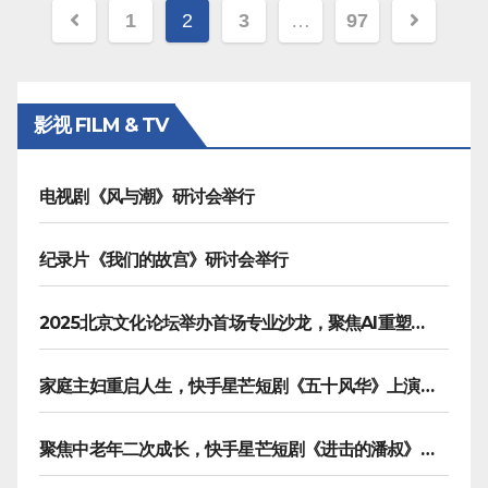
文
1
2
3
…
97
章
分
影视 FILM & TV
页
电视剧《风与潮》研讨会举行
纪录片《我们的故宫》研讨会举行
2025北京文化论坛举办首场专业沙龙，聚焦AI重塑内容生产
家庭主妇重启人生，快手星芒短剧《五十风华》上演中年大女主逆袭
聚焦中老年二次成长，快手星芒短剧《进击的潘叔》诠释银发力量