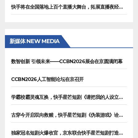
快手将在全国落地上百个直播大舞台，拓展直播夜经济生态
新媒体 NEW MEDIA
数智创新 引领未来——CCBN2026展会在京圆满闭幕
CCBN2026人工智能论坛在京召开
学霸校霸灵魂互换，快手星芒短剧《请把我的人设立住》笑泪齐飞
古穿今开启双向救赎，快手星芒短剧《伪装游戏》诠释热血青春友谊
独家冠名短剧火爆收官，京东联合快手星芒短剧打造双11营销范本