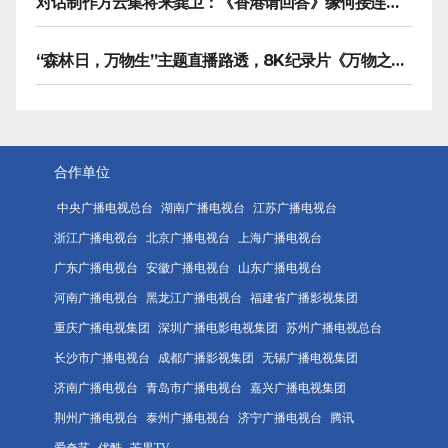
对话制作方云集将来龚卫：《香港请回答》缘何接连获国际传播大奖
“森林日，万物生”主题直播路透，8K纪录片《万物之生》今晚播出
合作单位
中央广播电视总台
湖南广播电视台
江苏广播电视台
浙江广播电视台
北京广播电视台
上海广播电视台
广东广播电视台
安徽广播电视台
山东广播电视台
河南广播电视台
黑龙江广播电视台
福建省广播影视集团
重庆广播电视集团
深圳广播电影电视集团
苏州广播电视总台
长沙市广播电视台
成都广播影视集团
无锡广播电视集团
济南广播电视台
青岛市广播电视台
嘉兴广播电视集团
荆州广播电视台
泰州广播电视台
济宁广播电视台
腾讯
爱奇艺
优酷
芒果TV