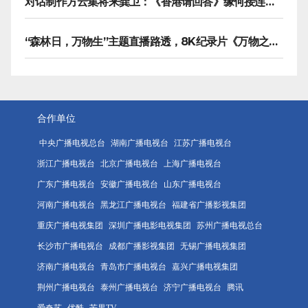
对话制作方云集将来龚卫：《香港请回答》缘何接连获国际传播大奖
“森林日，万物生”主题直播路透，8K纪录片《万物之生》今晚播出
合作单位
中央广播电视总台
湖南广播电视台
江苏广播电视台
浙江广播电视台
北京广播电视台
上海广播电视台
广东广播电视台
安徽广播电视台
山东广播电视台
河南广播电视台
黑龙江广播电视台
福建省广播影视集团
重庆广播电视集团
深圳广播电影电视集团
苏州广播电视总台
长沙市广播电视台
成都广播影视集团
无锡广播电视集团
济南广播电视台
青岛市广播电视台
嘉兴广播电视集团
荆州广播电视台
泰州广播电视台
济宁广播电视台
腾讯
爱奇艺
优酷
芒果TV