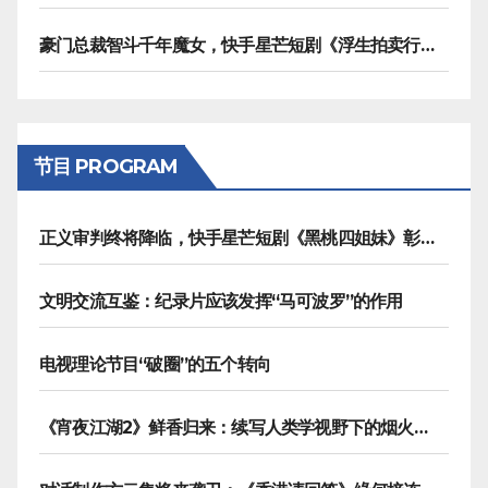
豪门总裁智斗千年魔女，快手星芒短剧《浮生拍卖行》奇幻元素拉满
节目 PROGRAM
正义审判终将降临，快手星芒短剧《黑桃四姐妹》彰显治愈内核
文明交流互鉴：纪录片应该发挥“马可波罗”的作用
电视理论节目“破圈”的五个转向
《宵夜江湖2》鲜香归来：续写人类学视野下的烟火漫游记