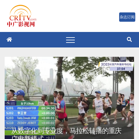
跳
至
内
容
 “金沙短片扶持计
从数字化到专业度，马
广电新模式