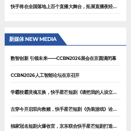
快手将在全国落地上百个直播大舞台，拓展直播夜经济生态
新媒体 NEW MEDIA
数智创新 引领未来——CCBN2026展会在京圆满闭幕
CCBN2026人工智能论坛在京召开
学霸校霸灵魂互换，快手星芒短剧《请把我的人设立住》笑泪齐飞
古穿今开启双向救赎，快手星芒短剧《伪装游戏》诠释热血青春友谊
独家冠名短剧火爆收官，京东联合快手星芒短剧打造双11营销范本