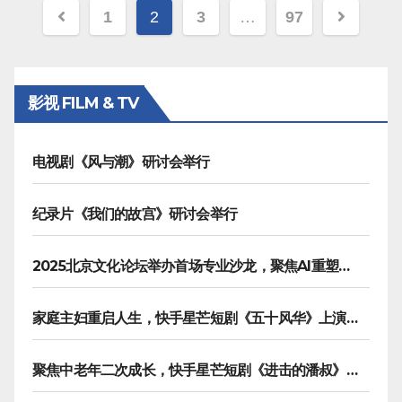
文
1
2
3
…
97
章
分
影视 FILM & TV
页
电视剧《风与潮》研讨会举行
纪录片《我们的故宫》研讨会举行
2025北京文化论坛举办首场专业沙龙，聚焦AI重塑内容生产
家庭主妇重启人生，快手星芒短剧《五十风华》上演中年大女主逆袭
聚焦中老年二次成长，快手星芒短剧《进击的潘叔》诠释银发力量