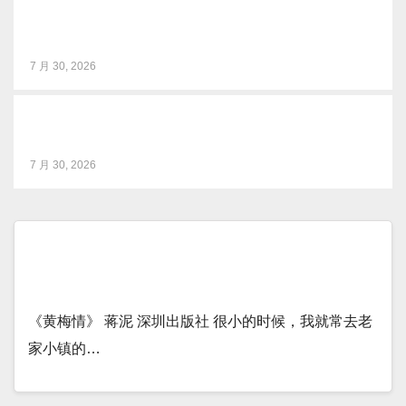
《川超破圈》图书发布解码川台系统性变革实战方法论
7 月 30, 2026
《智媒视界》杂志焕新出刊，打造智媒研究新高地
7 月 30, 2026
我的黄梅戏情缘：每个时代，总要有几部，才
能撑住
《黄梅情》 蒋泥 深圳出版社 很小的时候，我就常去老
家小镇的…