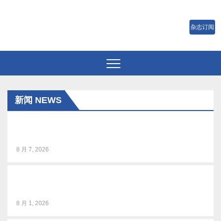
跳
至
内
容
新闻 NEWS
BIRTV2026整体日程官宣
8 月 7, 2026
音乐微短剧《风吹稻浪》研讨会在京举行
8 月 1, 2026