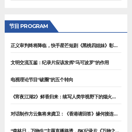
节目 PROGRAM
正义审判终将降临，快手星芒短剧《黑桃四姐妹》彰显治愈内核
文明交流互鉴：纪录片应该发挥“马可波罗”的作用
电视理论节目“破圈”的五个转向
《宵夜江湖2》鲜香归来：续写人类学视野下的烟火漫游记
对话制作方云集将来龚卫：《香港请回答》缘何接连获国际传播大奖
“森林日，万物生”主题直播路透，8K纪录片《万物之生》今晚播出