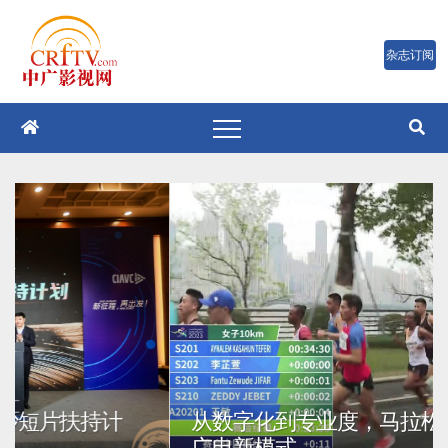
跳
至
内
容
打造成都原创文化IP “金沙短片扶持计
从
划”十年向上
广