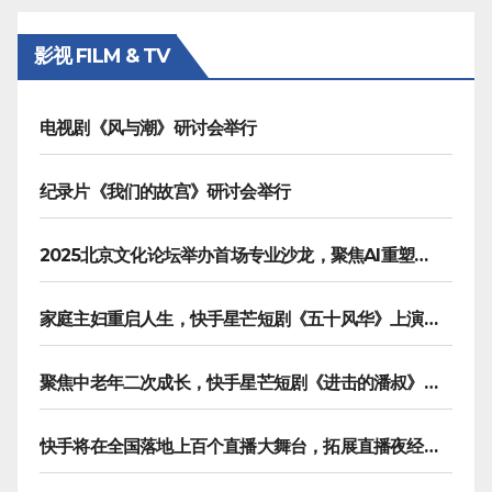
分
影视 FILM & TV
页
电视剧《风与潮》研讨会举行
纪录片《我们的故宫》研讨会举行
2025北京文化论坛举办首场专业沙龙，聚焦AI重塑内容生产
家庭主妇重启人生，快手星芒短剧《五十风华》上演中年大女主逆袭
聚焦中老年二次成长，快手星芒短剧《进击的潘叔》诠释银发力量
快手将在全国落地上百个直播大舞台，拓展直播夜经济生态