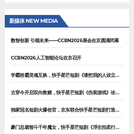
新媒体 NEW MEDIA
数智创新 引领未来——CCBN2026展会在京圆满闭幕
CCBN2026人工智能论坛在京召开
学霸校霸灵魂互换，快手星芒短剧《请把我的人设立住》笑泪齐飞
古穿今开启双向救赎，快手星芒短剧《伪装游戏》诠释热血青春友谊
独家冠名短剧火爆收官，京东联合快手星芒短剧打造双11营销范本
豪门总裁智斗千年魔女，快手星芒短剧《浮生拍卖行》奇幻元素拉满