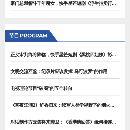
豪门总裁智斗千年魔女，快手星芒短剧《浮生拍卖行》奇幻元素拉满
节目 PROGRAM
正义审判终将降临，快手星芒短剧《黑桃四姐妹》彰显治愈内核
文明交流互鉴：纪录片应该发挥“马可波罗”的作用
电视理论节目“破圈”的五个转向
《宵夜江湖2》鲜香归来：续写人类学视野下的烟火漫游记
对话制作方云集将来龚卫：《香港请回答》缘何接连获国际传播大奖