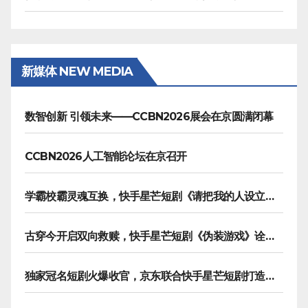
新媒体 NEW MEDIA
数智创新 引领未来——CCBN2026展会在京圆满闭幕
CCBN2026人工智能论坛在京召开
学霸校霸灵魂互换，快手星芒短剧《请把我的人设立住》笑泪齐飞
古穿今开启双向救赎，快手星芒短剧《伪装游戏》诠释热血青春友谊
独家冠名短剧火爆收官，京东联合快手星芒短剧打造双11营销范本