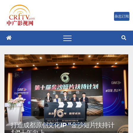
跳
至
内
容
打造成都原创文化IP “金沙短片扶持计
划”十年向上