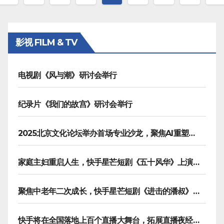
章
分
影视 FILM & TV
页
电视剧《风与潮》研讨会举行
纪录片《我们的故宫》研讨会举行
2025北京文化论坛举办首场专业沙龙，聚焦AI重塑内容生产
家庭主妇重启人生，快手星芒短剧《五十风华》上演中年大女主逆袭
聚焦中老年二次成长，快手星芒短剧《进击的潘叔》诠释银发力量
快手将在全国落地上百个直播大舞台，拓展直播夜经济生态