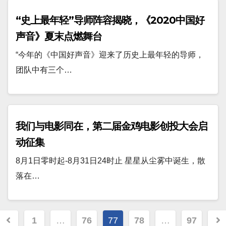
“史上最年轻”导师阵容揭晓，《2020中国好
声音》夏末点燃舞台
“今年的《中国好声音》迎来了历史上最年轻的导师，
团队中有三个…
我们与电影同在，第二届金鸡电影创投大会启
动征集
8月1日零时起-8月31日24时止 星星从尘雾中诞生，散
落在…
文
1
…
76
77
78
…
97