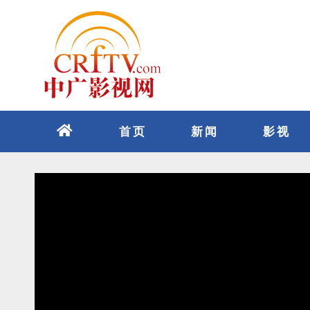
跳
至
内
容
首页
新闻
影视