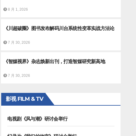
8 月 1, 2026
《川超破圈》图书发布解码川台系统性变革实战方法论
7 月 30, 2026
《智媒视界》杂志焕新出刊，打造智媒研究新高地
拉松转播的重庆广电新模式
7 月 30, 2026
影视 FILM & TV
电视剧《风与潮》研讨会举行