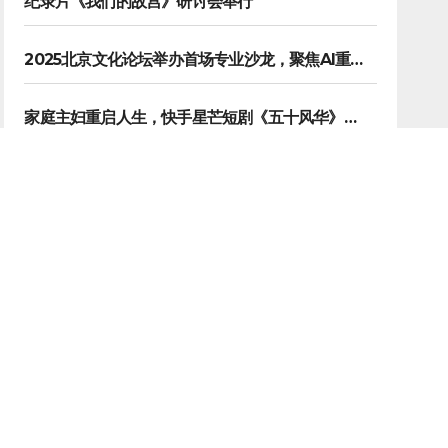
纪录片《我们的故宫》研讨会举行
2025北京文化论坛举办首场专业沙龙，聚焦AI重塑内容生产
家庭主妇重启人生，快手星芒短剧《五十风华》上演中年大女主逆袭
聚焦中老年二次成长，快手星芒短剧《进击的潘叔》诠释银发力量
快手将在全国落地上百个直播大舞台，拓展直播夜经济生态
新媒体 NEW MEDIA
数智创新 引领未来——CCBN2026展会在京圆满闭幕