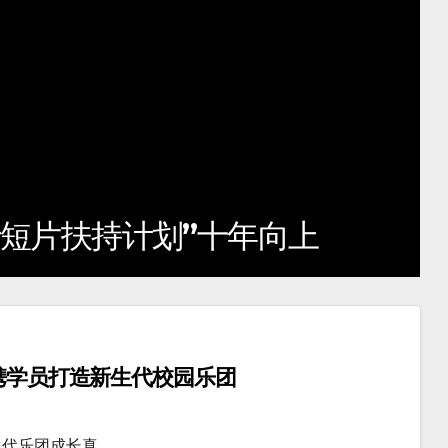
从数字化到专业度，马
团携学员打造新生代校园乐团
生代乐团成长真…