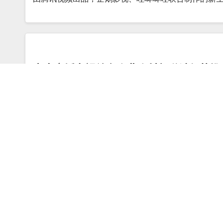
中央广播电视总台农业农村频道端午节推
为讲好新时代“三农”故事，弘扬优秀传统文化，中央
北京市广播电视局第一期“5G+超高清”
为推动北京5G+8K超高清视频产业快速发展，进一步