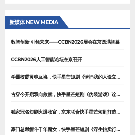
新媒体 NEW MEDIA
数智创新 引领未来——CCBN2026展会在京圆满闭幕
CCBN2026人工智能论坛在京召开
学霸校霸灵魂互换，快手星芒短剧《请把我的人设立住》笑泪齐飞
古穿今开启双向救赎，快手星芒短剧《伪装游戏》诠释热血青春友谊
独家冠名短剧火爆收官，京东联合快手星芒短剧打造双11营销范本
豪门总裁智斗千年魔女，快手星芒短剧《浮生拍卖行》奇幻元素拉满