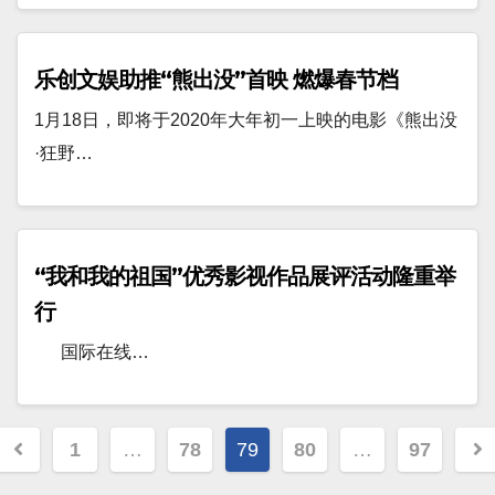
乐创文娱助推“熊出没”首映 燃爆春节档
1月18日，即将于2020年大年初一上映的电影《熊出没
·狂野…
“我和我的祖国”优秀影视作品展评活动隆重举
行
国际在线…
文
1
…
78
79
80
…
97
章