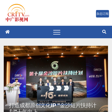
跳
至
内
容
打造成都原创文化IP “金沙短片扶持计
划”十年向上