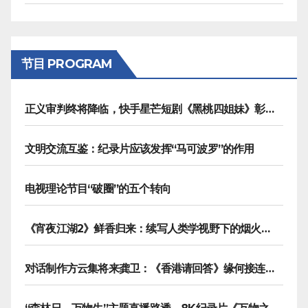
节目 PROGRAM
正义审判终将降临，快手星芒短剧《黑桃四姐妹》彰显治愈内核
文明交流互鉴：纪录片应该发挥“马可波罗”的作用
电视理论节目“破圈”的五个转向
《宵夜江湖2》鲜香归来：续写人类学视野下的烟火漫游记
对话制作方云集将来龚卫：《香港请回答》缘何接连获国际传播大奖