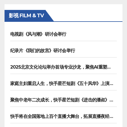
分
影视 FILM & TV
页
电视剧《风与潮》研讨会举行
纪录片《我们的故宫》研讨会举行
2025北京文化论坛举办首场专业沙龙，聚焦AI重塑内容生产
家庭主妇重启人生，快手星芒短剧《五十风华》上演中年大女主逆袭
聚焦中老年二次成长，快手星芒短剧《进击的潘叔》诠释银发力量
快手将在全国落地上百个直播大舞台，拓展直播夜经济生态