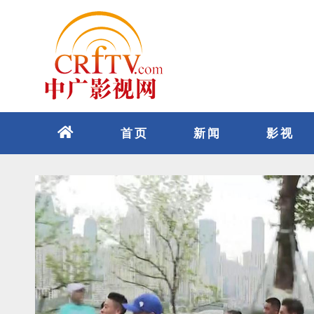
跳
至
内
容
首页
新闻
影视