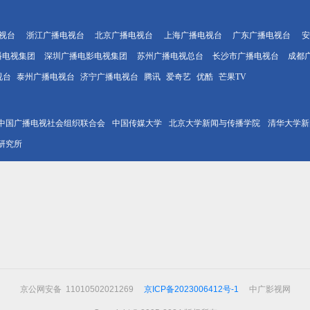
视台
浙江广播电视台
北京广播电视台
上海广播电视台
广东广播电视台
安
播电视集团
深圳广播电影电视集团
苏州广播电视总台
长沙市广播电视台
成都
视台
泰州广播电视台
济宁广播电视台
腾讯
爱奇艺
优酷
芒果TV
中国广播电视社会组织联合会
中国传媒大学
北京大学新闻与传播学院
清华大学新
研究所
京公网安备 11010502021269
京ICP备2023006412号-1
中广影视网