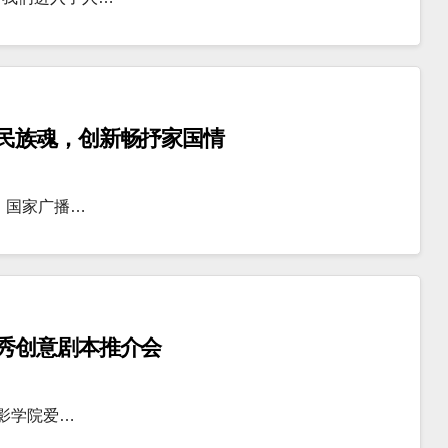
民族魂，创新畅抒家国情
、国家广播…
秀创意剧本推介会
电影学院爱…