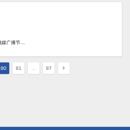
融媒广播节…
80
81
…
97