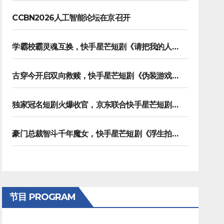
CCBN2026人工智能论坛在京召开
学霸校霸灵魂互换，快手星芒短剧《请把我的人设立住》笑泪齐飞
古穿今开启双向救赎，快手星芒短剧《伪装游戏》诠释热血青春友谊
独家冠名短剧火爆收官，京东联合快手星芒短剧打造双11营销范本
豪门总裁智斗千年魔女，快手星芒短剧《浮生拍卖行》奇幻元素拉满
节目 PROGRAM