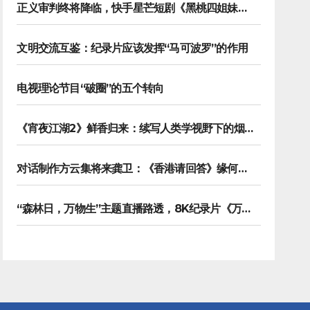
正义审判终将降临，快手星芒短剧《黑桃四姐妹》彰显治愈内核
文明交流互鉴：纪录片应该发挥“马可波罗”的作用
电视理论节目“破圈”的五个转向
《宵夜江湖2》鲜香归来：续写人类学视野下的烟火漫游记
对话制作方云集将来龚卫：《香港请回答》缘何接连获国际传播大奖
“森林日，万物生”主题直播路透，8K纪录片《万物之生》今晚播出