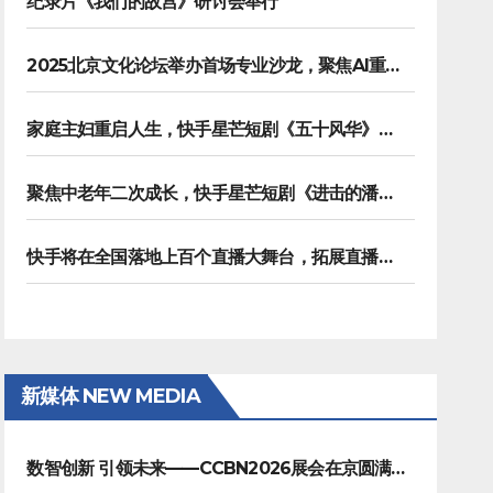
纪录片《我们的故宫》研讨会举行
2025北京文化论坛举办首场专业沙龙，聚焦AI重塑内容生产
家庭主妇重启人生，快手星芒短剧《五十风华》上演中年大女主逆袭
聚焦中老年二次成长，快手星芒短剧《进击的潘叔》诠释银发力量
快手将在全国落地上百个直播大舞台，拓展直播夜经济生态
新媒体 NEW MEDIA
数智创新 引领未来——CCBN2026展会在京圆满闭幕