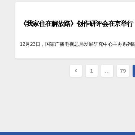
《我家住在解放路》创作研评会在京举行
12月23日，国家广播电视总局发展研究中心主办系列
文
1
…
79
章
分
页