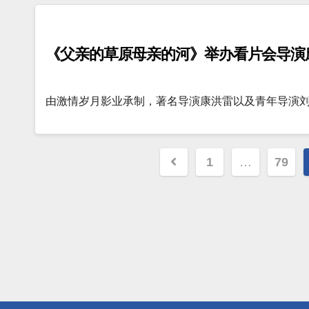
《父亲的草原母亲的河》举办看片会导演
由激情岁月影业承制，著名导演康洪雷以及青年导演
文
1
…
79
章
分
页