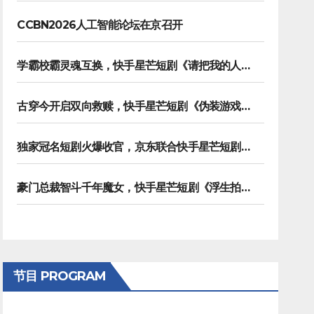
CCBN2026人工智能论坛在京召开
学霸校霸灵魂互换，快手星芒短剧《请把我的人设立住》笑泪齐飞
古穿今开启双向救赎，快手星芒短剧《伪装游戏》诠释热血青春友谊
独家冠名短剧火爆收官，京东联合快手星芒短剧打造双11营销范本
豪门总裁智斗千年魔女，快手星芒短剧《浮生拍卖行》奇幻元素拉满
节目 PROGRAM