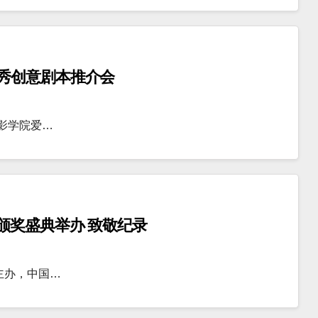
秀创意剧本推介会
电影学院爱…
颁奖盛典举办 致敬纪录
主办，中国…