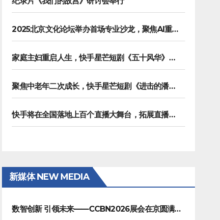
纪录片《我们的故宫》研讨会举行
2025北京文化论坛举办首场专业沙龙，聚焦AI重塑内容生产
家庭主妇重启人生，快手星芒短剧《五十风华》上演中年大女主逆袭
聚焦中老年二次成长，快手星芒短剧《进击的潘叔》诠释银发力量
快手将在全国落地上百个直播大舞台，拓展直播夜经济生态
新媒体 NEW MEDIA
数智创新 引领未来——CCBN2026展会在京圆满闭幕