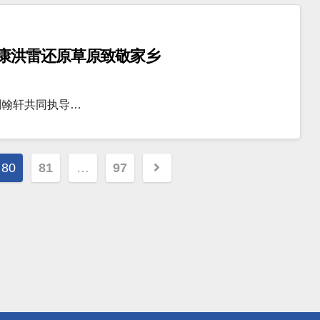
康洪雷还原草原致敬家乡
刘翰轩共同执导…
80
81
…
97