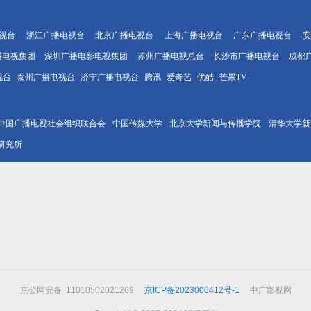
视台
浙江广播电视台
北京广播电视台
上海广播电视台
广东广播电视台
安
播电视集团
深圳广播电影电视集团
苏州广播电视总台
长沙市广播电视台
成都
视台
泰州广播电视台
济宁广播电视台
腾讯
爱奇艺
优酷
芒果TV
中国广播电视社会组织联合会
中国传媒大学
北京大学新闻与传播学院
清华大学新
研究所
京公网安备 11010502021269
京ICP备2023006412号-1
中广影视网