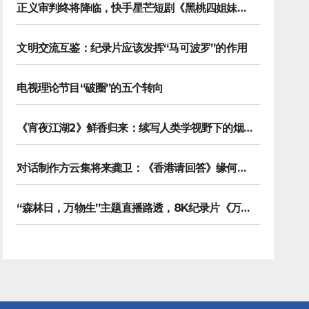
正义审判终将降临，快手星芒短剧《黑桃四姐妹》彰显治愈内核
文明交流互鉴：纪录片应该发挥“马可波罗”的作用
电视理论节目“破圈”的五个转向
《宵夜江湖2》鲜香归来：续写人类学视野下的烟火漫游记
对话制作方云集将来龚卫：《香港请回答》缘何接连获国际传播大奖
“森林日，万物生”主题直播路透，8K纪录片《万物之生》今晚播出