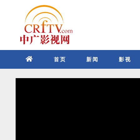
跳
至
内
容
首页
新闻
影视