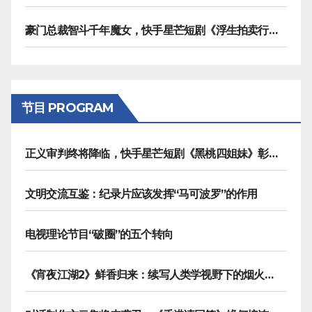
豪门总裁智斗千年魔女，快手星芒短剧《浮生拍卖行》奇幻元素拉满
节目 PROGRAM
正义审判终将降临，快手星芒短剧《黑桃四姐妹》彰显治愈内核
文明交流互鉴：纪录片应该发挥“马可波罗”的作用
电视理论节目“破圈”的五个转向
《宵夜江湖2》鲜香归来：续写人类学视野下的烟火漫游记