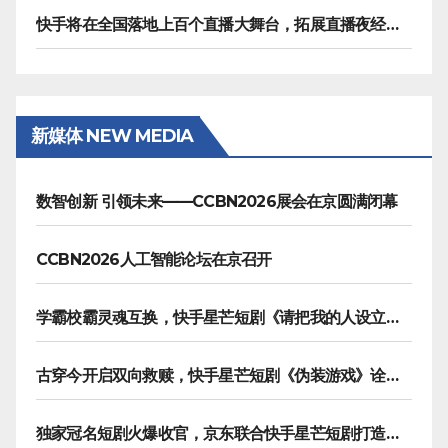
快手将在全国落地上百个直播大舞台，拓展直播夜经济生态
新媒体 NEW MEDIA
数智创新 引领未来——CCBN2026展会在京圆满闭幕
CCBN2026人工智能论坛在京召开
学霸校霸灵魂互换，快手星芒短剧《请把我的人设立住》笑泪齐飞
古穿今开启双向救赎，快手星芒短剧《伪装游戏》诠释热血青春友谊
独家冠名短剧火爆收官，京东联合快手星芒短剧打造双11营销范本