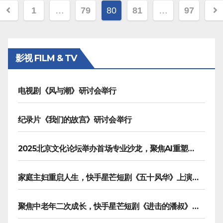
文
1
…
79
80
81
…
97
章
分
影视 FILM & TV
页
电视剧《风与潮》研讨会举行
纪录片《我们的故宫》研讨会举行
2025北京文化论坛举办首场专业沙龙，聚焦AI重塑内容生产
家庭主妇重启人生，快手星芒短剧《五十风华》上演中年大女主逆袭
聚焦中老年二次成长，快手星芒短剧《进击的潘叔》诠释银发力量