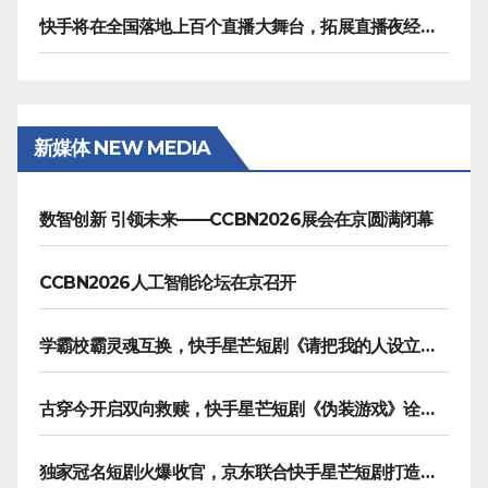
快手将在全国落地上百个直播大舞台，拓展直播夜经济生态
新媒体 NEW MEDIA
数智创新 引领未来——CCBN2026展会在京圆满闭幕
CCBN2026人工智能论坛在京召开
学霸校霸灵魂互换，快手星芒短剧《请把我的人设立住》笑泪齐飞
古穿今开启双向救赎，快手星芒短剧《伪装游戏》诠释热血青春友谊
独家冠名短剧火爆收官，京东联合快手星芒短剧打造双11营销范本