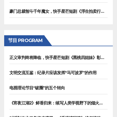
豪门总裁智斗千年魔女，快手星芒短剧《浮生拍卖行》奇幻元素拉满
节目 PROGRAM
正义审判终将降临，快手星芒短剧《黑桃四姐妹》彰显治愈内核
文明交流互鉴：纪录片应该发挥“马可波罗”的作用
电视理论节目“破圈”的五个转向
《宵夜江湖2》鲜香归来：续写人类学视野下的烟火漫游记