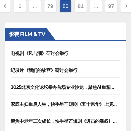
文
1
…
79
80
81
…
97
章
分
影视 FILM & TV
页
电视剧《风与潮》研讨会举行
纪录片《我们的故宫》研讨会举行
2025北京文化论坛举办首场专业沙龙，聚焦AI重塑内容生产
家庭主妇重启人生，快手星芒短剧《五十风华》上演中年大女主逆袭
聚焦中老年二次成长，快手星芒短剧《进击的潘叔》诠释银发力量