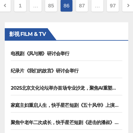
文
1
…
85
86
87
…
97
章
分
影视 FILM & TV
页
电视剧《风与潮》研讨会举行
纪录片《我们的故宫》研讨会举行
2025北京文化论坛举办首场专业沙龙，聚焦AI重塑内容生产
家庭主妇重启人生，快手星芒短剧《五十风华》上演中年大女主逆袭
聚焦中老年二次成长，快手星芒短剧《进击的潘叔》诠释银发力量