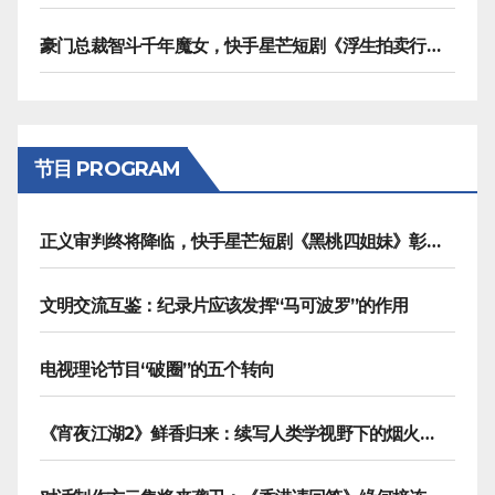
豪门总裁智斗千年魔女，快手星芒短剧《浮生拍卖行》奇幻元素拉满
节目 PROGRAM
正义审判终将降临，快手星芒短剧《黑桃四姐妹》彰显治愈内核
文明交流互鉴：纪录片应该发挥“马可波罗”的作用
电视理论节目“破圈”的五个转向
《宵夜江湖2》鲜香归来：续写人类学视野下的烟火漫游记