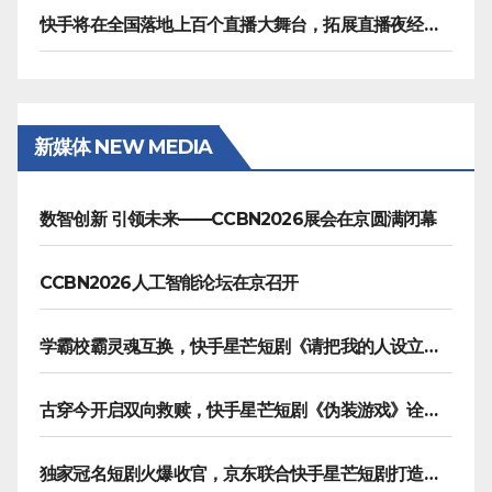
快手将在全国落地上百个直播大舞台，拓展直播夜经济生态
新媒体 NEW MEDIA
数智创新 引领未来——CCBN2026展会在京圆满闭幕
CCBN2026人工智能论坛在京召开
学霸校霸灵魂互换，快手星芒短剧《请把我的人设立住》笑泪齐飞
古穿今开启双向救赎，快手星芒短剧《伪装游戏》诠释热血青春友谊
独家冠名短剧火爆收官，京东联合快手星芒短剧打造双11营销范本