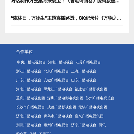
对话制作方云集将来龚卫：《香港请回答》缘何接连获国际传播大奖
“森林日，万物生”主题直播路透，8K纪录片《万物之生》今晚播出
合作单位
中央广播电视总台
湖南广播电视台
江苏广播电视台
浙江广播电视台
北京广播电视台
上海广播电视台
广东广播电视台
安徽广播电视台
山东广播电视台
河南广播电视台
黑龙江广播电视台
福建省广播影视集团
重庆广播电视集团
深圳广播电影电视集团
苏州广播电视总台
长沙市广播电视台
成都广播影视集团
无锡广播电视集团
济南广播电视台
青岛市广播电视台
嘉兴广播电视集团
荆州广播电视台
泰州广播电视台
济宁广播电视台
腾讯
爱奇艺
优酷
芒果TV