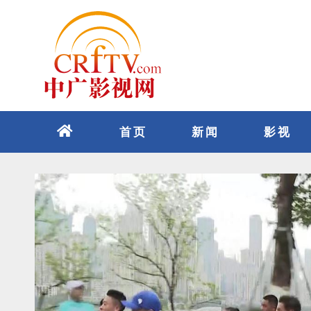
跳
至
内
容
首页
新闻
影视