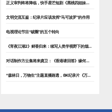
正义审判终将降临，快手星芒短剧《黑桃四姐妹》彰显治愈内核
文明交流互鉴：纪录片应该发挥“马可波罗”的作用
电视理论节目“破圈”的五个转向
《宵夜江湖2》鲜香归来：续写人类学视野下的烟火漫游记
对话制作方云集将来龚卫：《香港请回答》缘何接连获国际传播大奖
“森林日，万物生”主题直播路透，8K纪录片《万物之生》今晚播出