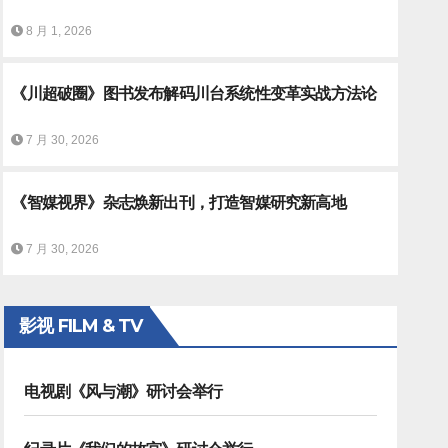
8 月 1, 2026
《川超破圈》图书发布解码川台系统性变革实战方法论
7 月 30, 2026
《智媒视界》杂志焕新出刊，打造智媒研究新高地
播的重庆广电新模式
7 月 30, 2026
影视 FILM & TV
电视剧《风与潮》研讨会举行