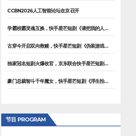
CCBN2026人工智能论坛在京召开
学霸校霸灵魂互换，快手星芒短剧《请把我的人设立住》笑泪齐飞
古穿今开启双向救赎，快手星芒短剧《伪装游戏》诠释热血青春友谊
独家冠名短剧火爆收官，京东联合快手星芒短剧打造双11营销范本
豪门总裁智斗千年魔女，快手星芒短剧《浮生拍卖行》奇幻元素拉满
节目 PROGRAM