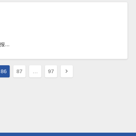
申报…
86
87
…
97