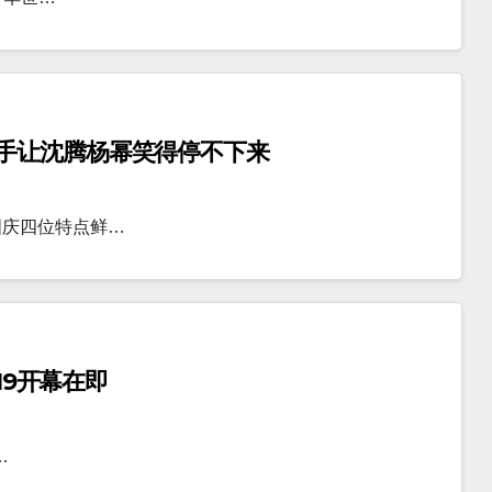
手让沈腾杨幂笑得停不下来
国庆四位特点鲜…
19开幕在即
…