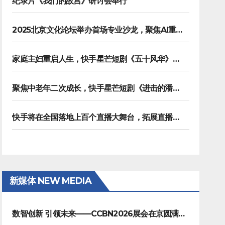
纪录片《我们的故宫》研讨会举行
2025北京文化论坛举办首场专业沙龙，聚焦AI重塑内容生产
家庭主妇重启人生，快手星芒短剧《五十风华》上演中年大女主逆袭
聚焦中老年二次成长，快手星芒短剧《进击的潘叔》诠释银发力量
快手将在全国落地上百个直播大舞台，拓展直播夜经济生态
新媒体 NEW MEDIA
数智创新 引领未来——CCBN2026展会在京圆满闭幕