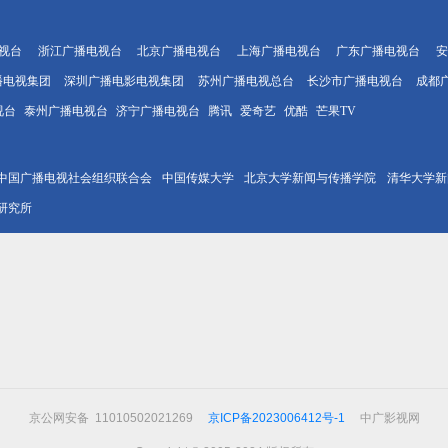
视台
浙江广播电视台
北京广播电视台
上海广播电视台
广东广播电视台
安
播电视集团
深圳广播电影电视集团
苏州广播电视总台
长沙市广播电视台
成都
视台
泰州广播电视台
济宁广播电视台
腾讯
爱奇艺
优酷
芒果TV
中国广播电视社会组织联合会
中国传媒大学
北京大学新闻与传播学院
清华大学新
研究所
京公网安备 11010502021269
京ICP备2023006412号-1
中广影视网