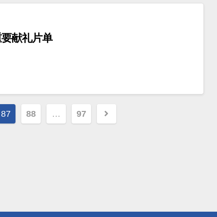
重要献礼片单
87
88
…
97