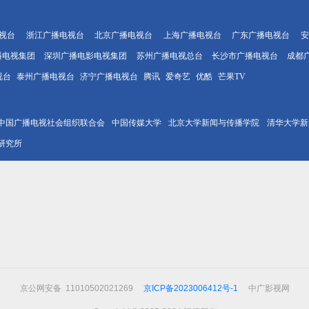
视台
浙江广播电视台
北京广播电视台
上海广播电视台
广东广播电视台
安
播电视集团
深圳广播电影电视集团
苏州广播电视总台
长沙市广播电视台
成都
视台
泰州广播电视台
济宁广播电视台
腾讯
爱奇艺
优酷
芒果TV
中国广播电视社会组织联合会
中国传媒大学
北京大学新闻与传播学院
清华大学新
研究所
京公网安备 11010502021269
京ICP备2023006412号-1
中广影视网