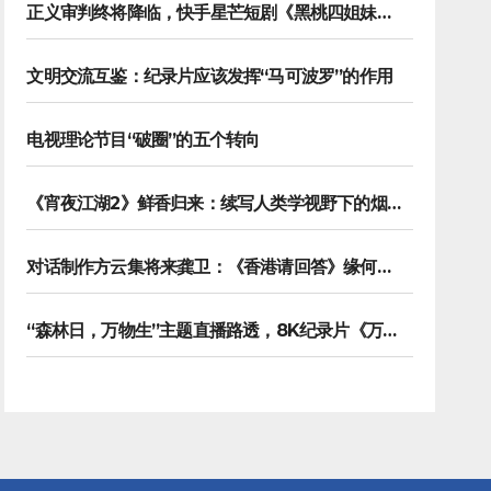
正义审判终将降临，快手星芒短剧《黑桃四姐妹》彰显治愈内核
文明交流互鉴：纪录片应该发挥“马可波罗”的作用
电视理论节目“破圈”的五个转向
《宵夜江湖2》鲜香归来：续写人类学视野下的烟火漫游记
对话制作方云集将来龚卫：《香港请回答》缘何接连获国际传播大奖
“森林日，万物生”主题直播路透，8K纪录片《万物之生》今晚播出