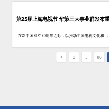
第25届上海电视节 华策三大事业群发布
在新中国成立70周年之际，以推动中国电视文化和…
文
1
…
86
章
分
页