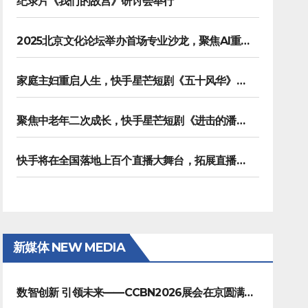
纪录片《我们的故宫》研讨会举行
2025北京文化论坛举办首场专业沙龙，聚焦AI重塑内容生产
家庭主妇重启人生，快手星芒短剧《五十风华》上演中年大女主逆袭
聚焦中老年二次成长，快手星芒短剧《进击的潘叔》诠释银发力量
快手将在全国落地上百个直播大舞台，拓展直播夜经济生态
新媒体 NEW MEDIA
数智创新 引领未来——CCBN2026展会在京圆满闭幕