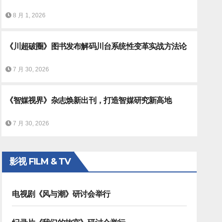
8 月 1, 2026
《川超破圈》图书发布解码川台系统性变革实战方法论
7 月 30, 2026
《智媒视界》杂志焕新出刊，打造智媒研究新高地
从数字化到专业度，马拉松转播
7 月 30, 2026
影视 FILM & TV
电视剧《风与潮》研讨会举行