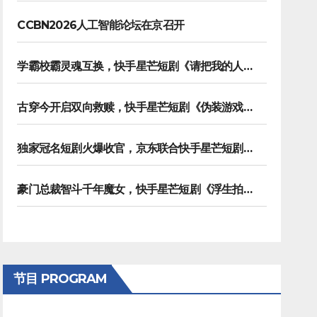
CCBN2026人工智能论坛在京召开
学霸校霸灵魂互换，快手星芒短剧《请把我的人设立住》笑泪齐飞
古穿今开启双向救赎，快手星芒短剧《伪装游戏》诠释热血青春友谊
独家冠名短剧火爆收官，京东联合快手星芒短剧打造双11营销范本
豪门总裁智斗千年魔女，快手星芒短剧《浮生拍卖行》奇幻元素拉满
节目 PROGRAM