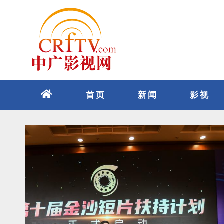
跳
至
内
容
首页
新闻
影视