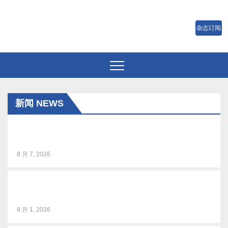
跳
至
内
容
新闻 NEWS
BIRTV2026整体日程官宣
8 月 7, 2026
音乐微短剧《风吹稻浪》研讨会在京举行
8 月 1, 2026