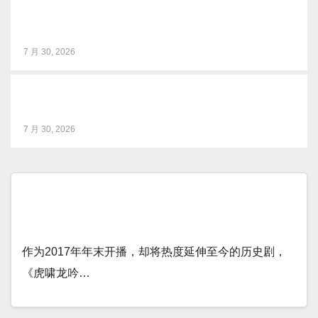
《川超破圈》图书发布解码川台系统性变革实战方法论
7 月 30, 2026
《智媒视界》杂志焕新出刊，打造智媒研究新高地
7 月 30, 2026
大军师司马懿之虎啸龙吟：历史剧的正确打开
方式
作为2017年年末开播，却将热度延伸至今的历史剧，
《虎啸龙吟…