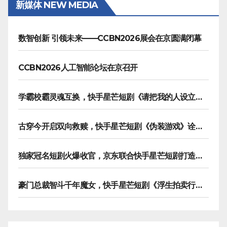
新媒体 NEW MEDIA
数智创新 引领未来——CCBN2026展会在京圆满闭幕
CCBN2026人工智能论坛在京召开
学霸校霸灵魂互换，快手星芒短剧《请把我的人设立住》笑泪齐飞
古穿今开启双向救赎，快手星芒短剧《伪装游戏》诠释热血青春友谊
独家冠名短剧火爆收官，京东联合快手星芒短剧打造双11营销范本
豪门总裁智斗千年魔女，快手星芒短剧《浮生拍卖行》奇幻元素拉满