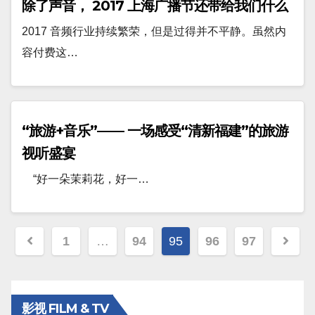
除了声音， 2017 上海广播节还带给我们什么
2017 音频行业持续繁荣，但是过得并不平静。虽然内
容付费这…
“旅游+音乐”—— 一场感受“清新福建”的旅游
视听盛宴
“好一朵茉莉花，好一…
文
1
…
94
95
96
97
章
分
影视 FILM & TV