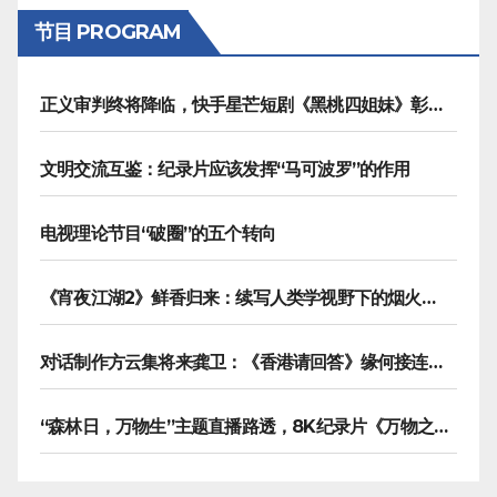
节目 PROGRAM
正义审判终将降临，快手星芒短剧《黑桃四姐妹》彰显治愈内核
文明交流互鉴：纪录片应该发挥“马可波罗”的作用
电视理论节目“破圈”的五个转向
《宵夜江湖2》鲜香归来：续写人类学视野下的烟火漫游记
对话制作方云集将来龚卫：《香港请回答》缘何接连获国际传播大奖
“森林日，万物生”主题直播路透，8K纪录片《万物之生》今晚播出