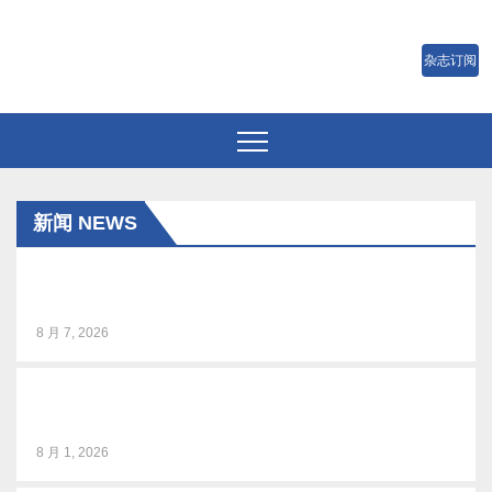
跳
至
内
容
新闻 NEWS
BIRTV2026整体日程官宣
8 月 7, 2026
音乐微短剧《风吹稻浪》研讨会在京举行
8 月 1, 2026