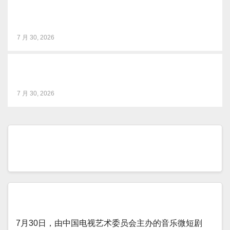
《川超破圈》图书发布解码川台系统性变革实战方法论
7 月 30, 2026
《智媒视界》杂志焕新出刊，打造智媒研究新高地
7 月 30, 2026
BIRTV2026整体日程官宣
音乐微短剧《风吹稻浪》研讨会在京举行
7月30日，由中国电视艺术委员会主办的音乐微短剧