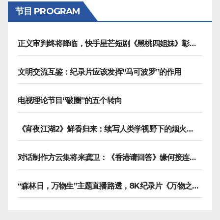
节目 PROGRAM
正义审判终将降临，快手星芒短剧《黑桃四姐妹》彰显治愈内核
文明交流互鉴：纪录片应该发挥“马可波罗”的作用
电视理论节目“破圈”的五个转向
《宵夜江湖2》鲜香归来：续写人类学视野下的烟火漫游记
对话制作方云集将来龚卫：《香港请回答》缘何接连获国际传播大奖
“森林日，万物生”主题直播路透，8K纪录片《万物之生》今晚播出