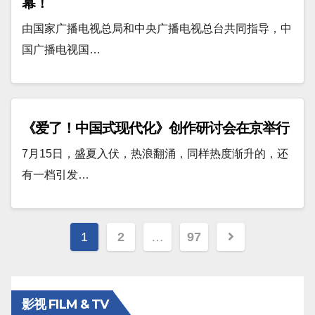
幕！
由国家广播电视总局和中央广播电视总台共同指导，中
国广播电视国…
《爱了！中国式现代化》创作研讨会在京举行
7月15日，盛夏入伏，热浪翻涌，同样热度渐升的，还
有一档引发…
文
1
2
…
97
章
分
影视 FILM & TV