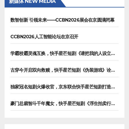
新媒体 NEW MEDIA
数智创新 引领未来——CCBN2026展会在京圆满闭幕
CCBN2026人工智能论坛在京召开
学霸校霸灵魂互换，快手星芒短剧《请把我的人设立住》笑泪齐飞
古穿今开启双向救赎，快手星芒短剧《伪装游戏》诠释热血青春友谊
独家冠名短剧火爆收官，京东联合快手星芒短剧打造双11营销范本
豪门总裁智斗千年魔女，快手星芒短剧《浮生拍卖行》奇幻元素拉满