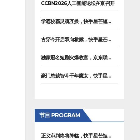
CCBN2026人工智能论坛在京召开
学霸校霸灵魂互换，快手星芒短剧《请把我的人设立住》笑泪齐飞
古穿今开启双向救赎，快手星芒短剧《伪装游戏》诠释热血青春友谊
独家冠名短剧火爆收官，京东联合快手星芒短剧打造双11营销范本
豪门总裁智斗千年魔女，快手星芒短剧《浮生拍卖行》奇幻元素拉满
节目 PROGRAM
正义审判终将降临，快手星芒短剧《黑桃四姐妹》彰显治愈内核