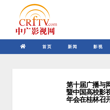
跳
至
内
容
首页
新闻
影视
第十届广播与
暨中国高校影视
年会在桂林召