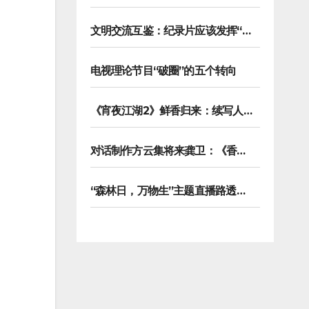
文明交流互鉴：纪录片应该发挥“马可波罗”的作用
电视理论节目“破圈”的五个转向
《宵夜江湖2》鲜香归来：续写人类学视野下的烟火漫游记
对话制作方云集将来龚卫：《香港请回答》缘何接连获国际传播大奖
“森林日，万物生”主题直播路透，8K纪录片《万物之生》今晚播出