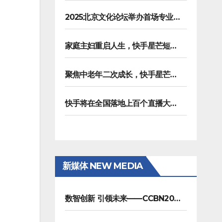
2025北京文化论坛举办首场专业沙龙，聚焦AI重塑内容生产
家庭主妇重启人生，快手星芒短剧《五十风华》上演中年大女主逆袭
聚焦中老年二次成长，快手星芒短剧《进击的潘叔》诠释银发力量
快手将在全国落地上百个直播大舞台，拓展直播夜经济生态
新媒体 NEW MEDIA
数智创新 引领未来——CCBN2026展会在京圆满闭幕