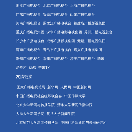
浙江广播电视台
北京广播电视台
上海广播电视台
广东广播电视台
安徽广播电视台
山东广播电视台
河南广播电视台
黑龙江广播电视台
福建省广播影视集团
重庆广播电视集团
深圳广播电影电视集团
苏州广播电视总台
长沙市广播电视台
成都广播影视集团
无锡广播电视集团
济南广播电视台
青岛市广播电视台
嘉兴广播电视集团
荆州广播电视台
泰州广播电视台
济宁广播电视台
腾讯
爱奇艺
优酷
芒果TV
友情链接
国家广播电视总局
新华网
人民网
中国新闻网
中国广播电视社会组织联合会
中国传媒大学
北京大学新闻与传播学院
清华大学新闻传播学院
人民大学新闻学院
复旦大学新闻学院
北京师范大学新闻传播学院
中国社科院新闻与传播研究所