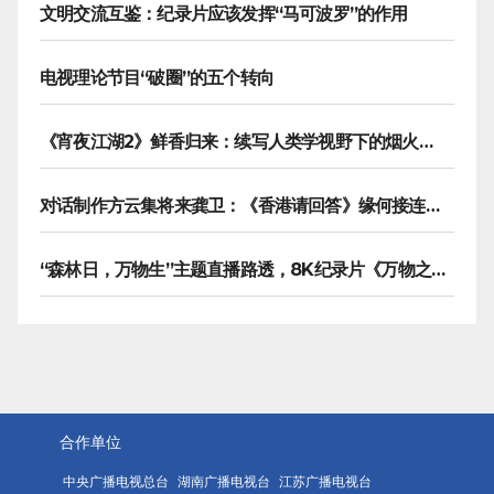
文明交流互鉴：纪录片应该发挥“马可波罗”的作用
电视理论节目“破圈”的五个转向
《宵夜江湖2》鲜香归来：续写人类学视野下的烟火漫游记
对话制作方云集将来龚卫：《香港请回答》缘何接连获国际传播大奖
“森林日，万物生”主题直播路透，8K纪录片《万物之生》今晚播出
合作单位
中央广播电视总台
湖南广播电视台
江苏广播电视台