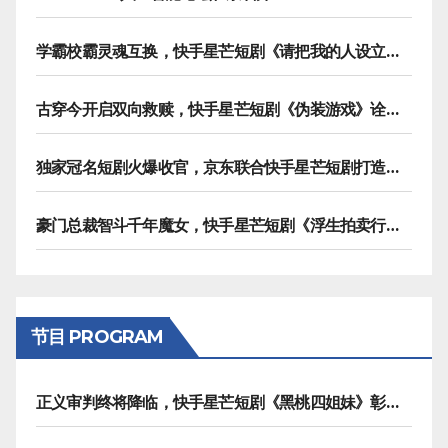
学霸校霸灵魂互换，快手星芒短剧《请把我的人设立住》笑泪齐飞
古穿今开启双向救赎，快手星芒短剧《伪装游戏》诠释热血青春友谊
独家冠名短剧火爆收官，京东联合快手星芒短剧打造双11营销范本
豪门总裁智斗千年魔女，快手星芒短剧《浮生拍卖行》奇幻元素拉满
节目 PROGRAM
正义审判终将降临，快手星芒短剧《黑桃四姐妹》彰显治愈内核