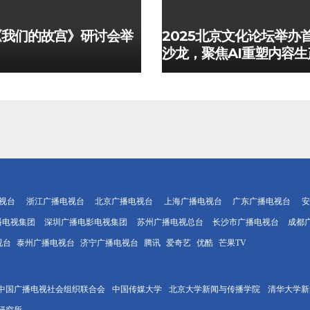
《我们的故宫》研讨会举
2025北京文化论坛举办
沙龙，聚焦AI重塑内容生
视台
浙江广播电视台
北京广播电视台
上海广播电视台
广东广播电视台
安
播电视集团
深圳广播电影电视集团
苏州广播电视总台
长沙市广播电视台
成都
视台
泰州广播电视台
济宁广播电视台
腾讯
爱奇艺
优酷
芒果TV
中国广播电视社会组织联合会
中国传媒大学
北京大学新闻与传播学院
清华大学新