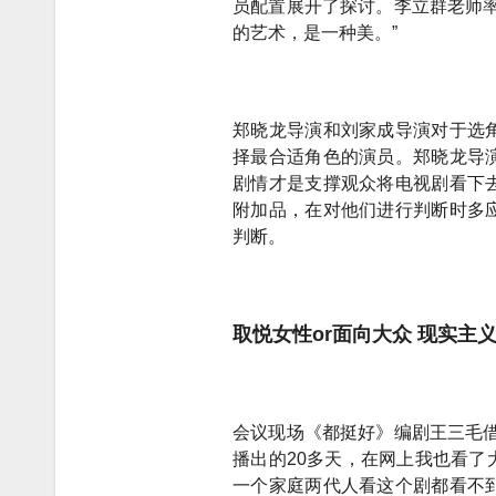
员配置展开了探讨。李立群老师
的艺术，是一种美。”
郑晓龙导演和刘家成导演对于选
择最合适角色的演员。郑晓龙导
剧情才是支撑观众将电视剧看下
附加品，在对他们进行判断时多
判断。
取悦女性or面向大众 现实主
会议现场《都挺好》编剧王三毛
播出的20多天，在网上我也看
一个家庭两代人看这个剧都看不