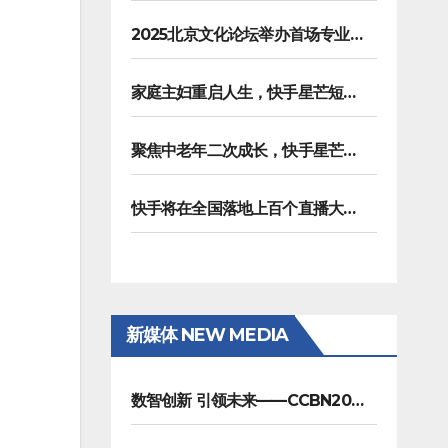
2025北京文化论坛举办首场专业沙龙，聚焦AI重塑内容生产
家庭主妇重启人生，快手星芒短剧《五十风华》上演中年大女主逆袭
聚焦中老年二次成长，快手星芒短剧《进击的潘叔》诠释银发力量
快手将在全国落地上百个直播大舞台，拓展直播夜经济生态
新媒体 NEW MEDIA
数智创新 引领未来——CCBN2026展会在京圆满闭幕