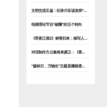
文明交流互鉴：纪录片应该发挥“马可波罗”的作用
电视理论节目“破圈”的五个转向
《宵夜江湖2》鲜香归来：续写人类学视野下的烟火漫游记
对话制作方云集将来龚卫：《香港请回答》缘何接连获国际传播大奖
“森林日，万物生”主题直播路透，8K纪录片《万物之生》今晚播出