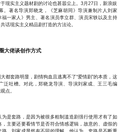
于现实主义题材剧的讨论也甚嚣尘上。3月27日，新浪娱
幕。著名导演郑晓龙，《芝麻胡同》导演兼制片人刘家
幸福一家人》男主、著名演员李立群、演员宋轶以及主持
，共话现实主义精品剧打造的方法论。
圈大佬谈创作方式
大都套路明显，剧情狗血且逃离不了“爱情剧”的本质，这
广泛吐槽。对此，郑晓龙导演、导演刘家成、王三毛编
的观点。
认为是套路，是因为被很多粗制滥造剧强行使用才有了如
路，主要还要看情节是否符合情感逻辑，故意的、虚假的
套路，刘家成显然有不同的理解。他认为，套路是不断重