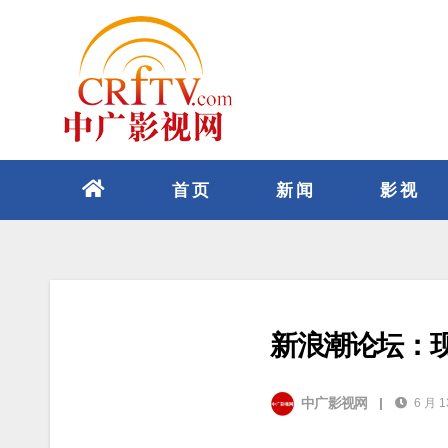
跳
至
内
容
首页
新闻
影视
新浪潮论坛：
中广影视网
|
6 月 1