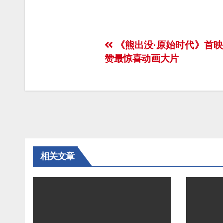
文
《熊出没·原始时代》首
赞最惊喜动画大片
章
导
航
相关文章