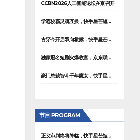
CCBN2026人工智能论坛在京召开
学霸校霸灵魂互换，快手星芒短剧《请把我的人设立住》笑泪齐飞
古穿今开启双向救赎，快手星芒短剧《伪装游戏》诠释热血青春友谊
独家冠名短剧火爆收官，京东联合快手星芒短剧打造双11营销范本
豪门总裁智斗千年魔女，快手星芒短剧《浮生拍卖行》奇幻元素拉满
节目 PROGRAM
正义审判终将降临，快手星芒短剧《黑桃四姐妹》彰显治愈内核