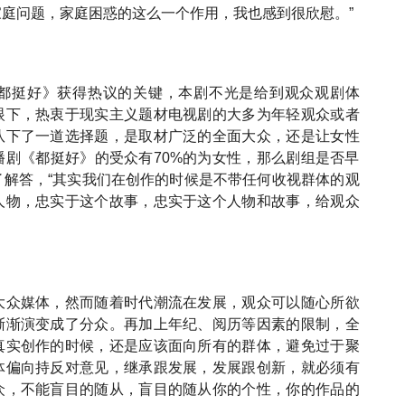
庭问题，家庭困惑的这么一个作用，我也感到很欣慰。”
都挺好》获得热议的关键，本剧不光是给到观众观剧体
眼下，热衷于现实主义题材电视剧的大多为年轻观众或者
队下了一道选择题，是取材广泛的全面大众，还是让女性
播剧《都挺好》的受众有70%的为女性，那么剧组是否早
了解答，“其实我们在创作的时候是不带任何收视群体的观
人物，忠实于这个故事，忠实于这个人物和故事，给观众
大众媒体，然而随着时代潮流在发展，观众可以随心所欲
渐渐演变成了分众。再加上年纪、阅历等因素的限制，全
真实创作的时候，还是应该面向所有的群体，避免过于聚
体偏向持反对意见，继承跟发展，发展跟创新，就必须有
众，不能盲目的随从，盲目的随从你的个性，你的作品的