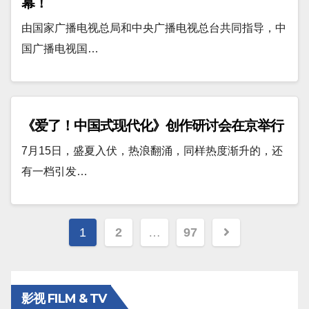
幕！
由国家广播电视总局和中央广播电视总台共同指导，中
国广播电视国…
《爱了！中国式现代化》创作研讨会在京举行
7月15日，盛夏入伏，热浪翻涌，同样热度渐升的，还
有一档引发…
文
1
2
…
97
章
分
影视 FILM & TV