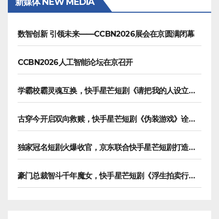
新媒体 NEW MEDIA
数智创新 引领未来——CCBN2026展会在京圆满闭幕
CCBN2026人工智能论坛在京召开
学霸校霸灵魂互换，快手星芒短剧《请把我的人设立住》笑泪齐飞
古穿今开启双向救赎，快手星芒短剧《伪装游戏》诠释热血青春友谊
独家冠名短剧火爆收官，京东联合快手星芒短剧打造双11营销范本
豪门总裁智斗千年魔女，快手星芒短剧《浮生拍卖行》奇幻元素拉满