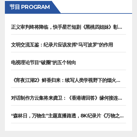
节目 PROGRAM
正义审判终将降临，快手星芒短剧《黑桃四姐妹》彰显治愈内核
文明交流互鉴：纪录片应该发挥“马可波罗”的作用
电视理论节目“破圈”的五个转向
《宵夜江湖2》鲜香归来：续写人类学视野下的烟火漫游记
对话制作方云集将来龚卫：《香港请回答》缘何接连获国际传播大奖
“森林日，万物生”主题直播路透，8K纪录片《万物之生》今晚播出