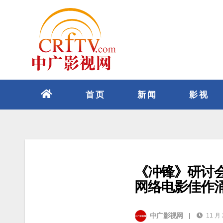
跳
至
内
容
首页
新闻
影视
《冲锋》研讨
网络电影佳作
中广影视网
|
11 月 