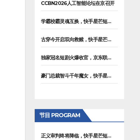
CCBN2026人工智能论坛在京召开
学霸校霸灵魂互换，快手星芒短剧《请把我的人设立住》笑泪齐飞
古穿今开启双向救赎，快手星芒短剧《伪装游戏》诠释热血青春友谊
独家冠名短剧火爆收官，京东联合快手星芒短剧打造双11营销范本
豪门总裁智斗千年魔女，快手星芒短剧《浮生拍卖行》奇幻元素拉满
节目 PROGRAM
正义审判终将降临，快手星芒短剧《黑桃四姐妹》彰显治愈内核