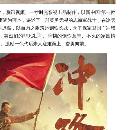
导，腾讯视频、一寸时光影视出品制作，以新中国“第一位
雄事迹为蓝本，讲述了一群英勇无畏的志愿军战士，在冰天
不退缩，以血肉之躯筑起钢铁长城，为了保家卫国而冲锋
，英烈们的非凡壮举、坚韧的钢铁意志、不灭的家国情
舞、激励一代代后来人迎难而上、奋勇向前。