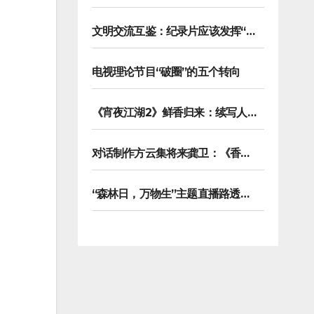
文明交流互鉴：纪录片应该发挥“马可波罗”的作用
电视理论节目“破圈”的五个转向
《宵夜江湖2》鲜香归来：续写人类学视野下的烟火漫游记
对话制作方云集将来龚卫：《香港请回答》缘何接连获国际传播大奖
“森林日，万物生”主题直播路透，8K纪录片《万物之生》今晚播出