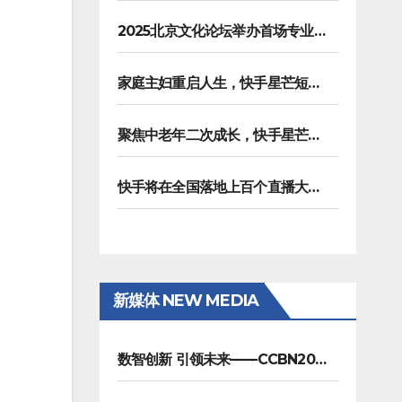
2025北京文化论坛举办首场专业沙龙，聚焦AI重塑内容生产
家庭主妇重启人生，快手星芒短剧《五十风华》上演中年大女主逆袭
聚焦中老年二次成长，快手星芒短剧《进击的潘叔》诠释银发力量
快手将在全国落地上百个直播大舞台，拓展直播夜经济生态
新媒体 NEW MEDIA
数智创新 引领未来——CCBN2026展会在京圆满闭幕