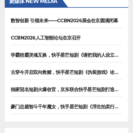
新媒体 NEW MEDIA
数智创新 引领未来——CCBN2026展会在京圆满闭幕
CCBN2026人工智能论坛在京召开
学霸校霸灵魂互换，快手星芒短剧《请把我的人设立住》笑泪齐飞
古穿今开启双向救赎，快手星芒短剧《伪装游戏》诠释热血青春友谊
独家冠名短剧火爆收官，京东联合快手星芒短剧打造双11营销范本
豪门总裁智斗千年魔女，快手星芒短剧《浮生拍卖行》奇幻元素拉满