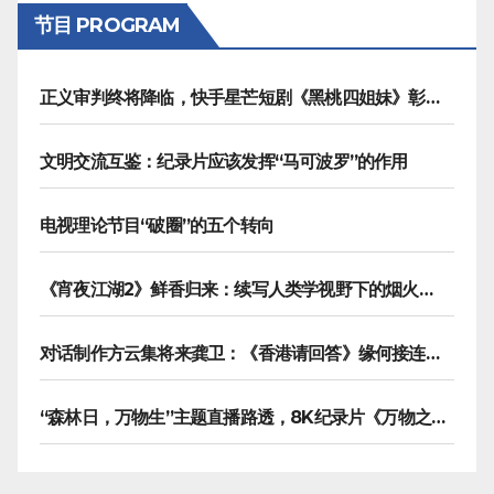
节目 PROGRAM
正义审判终将降临，快手星芒短剧《黑桃四姐妹》彰显治愈内核
文明交流互鉴：纪录片应该发挥“马可波罗”的作用
电视理论节目“破圈”的五个转向
《宵夜江湖2》鲜香归来：续写人类学视野下的烟火漫游记
对话制作方云集将来龚卫：《香港请回答》缘何接连获国际传播大奖
“森林日，万物生”主题直播路透，8K纪录片《万物之生》今晚播出