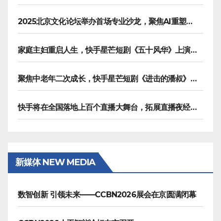
2025北京文化论坛举办首场专业沙龙，聚焦AI重塑内容生产
家庭主妇重启人生，快手星芒短剧《五十风华》上演中年大女主逆袭
聚焦中老年二次成长，快手星芒短剧《进击的潘叔》诠释银发力量
快手将在全国落地上百个直播大舞台，拓展直播夜经济生态
新媒体 NEW MEDIA
数智创新 引领未来——CCBN2026展会在京圆满闭幕