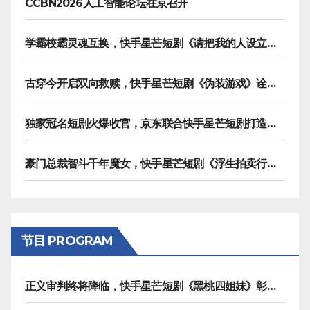
CCBN2026人工智能论坛在京召开
学霸校霸灵魂互换，快手星芒短剧《请把我的人设立住》笑泪齐飞
古穿今开启双向救赎，快手星芒短剧《伪装游戏》诠释热血青春友谊
独家冠名短剧火爆收官，京东联合快手星芒短剧打造双11营销范本
豪门总裁智斗千年魔女，快手星芒短剧《浮生拍卖行》奇幻元素拉满
节目 PROGRAM
正义审判终将降临，快手星芒短剧《黑桃四姐妹》彰显治愈内核