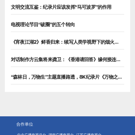
文明交流互鉴：纪录片应该发挥“马可波罗”的作用
电视理论节目“破圈”的五个转向
《宵夜江湖2》鲜香归来：续写人类学视野下的烟火漫游记
对话制作方云集将来龚卫：《香港请回答》缘何接连获国际传播大奖
“森林日，万物生”主题直播路透，8K纪录片《万物之生》今晚播出
合作单位
中央广播电视总台
湖南广播电视台
江苏广播电视台