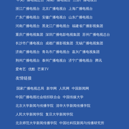
浙江广播电视台
北京广播电视台
上海广播电视台
广东广播电视台
安徽广播电视台
山东广播电视台
河南广播电视台
黑龙江广播电视台
福建省广播影视集团
重庆广播电视集团
深圳广播电影电视集团
苏州广播电视总台
长沙市广播电视台
成都广播影视集团
无锡广播电视集团
济南广播电视台
青岛市广播电视台
嘉兴广播电视集团
荆州广播电视台
泰州广播电视台
济宁广播电视台
腾讯
爱奇艺
优酷
芒果TV
友情链接
国家广播电视总局
新华网
人民网
中国新闻网
中国广播电视社会组织联合会
中国传媒大学
北京大学新闻与传播学院
清华大学新闻传播学院
人民大学新闻学院
复旦大学新闻学院
北京师范大学新闻传播学院
中国社科院新闻与传播研究所