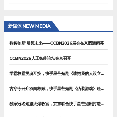
新媒体 NEW MEDIA
数智创新 引领未来——CCBN2026展会在京圆满闭幕
CCBN2026人工智能论坛在京召开
学霸校霸灵魂互换，快手星芒短剧《请把我的人设立住》笑泪齐飞
古穿今开启双向救赎，快手星芒短剧《伪装游戏》诠释热血青春友谊
独家冠名短剧火爆收官，京东联合快手星芒短剧打造双11营销范本