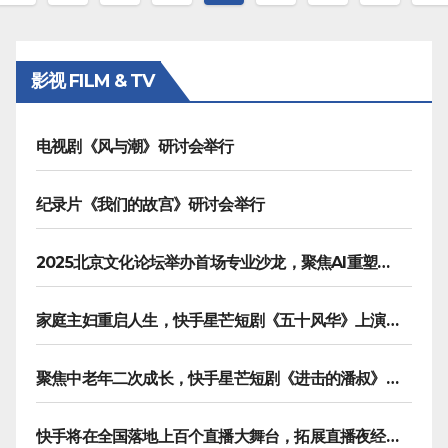
章
分
影视 FILM & TV
页
电视剧《风与潮》研讨会举行
纪录片《我们的故宫》研讨会举行
2025北京文化论坛举办首场专业沙龙，聚焦AI重塑内容生产
家庭主妇重启人生，快手星芒短剧《五十风华》上演中年大女主逆袭
聚焦中老年二次成长，快手星芒短剧《进击的潘叔》诠释银发力量
快手将在全国落地上百个直播大舞台，拓展直播夜经济生态