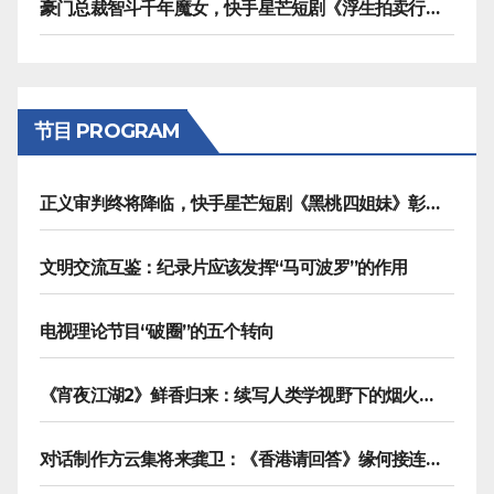
豪门总裁智斗千年魔女，快手星芒短剧《浮生拍卖行》奇幻元素拉满
节目 PROGRAM
正义审判终将降临，快手星芒短剧《黑桃四姐妹》彰显治愈内核
文明交流互鉴：纪录片应该发挥“马可波罗”的作用
电视理论节目“破圈”的五个转向
《宵夜江湖2》鲜香归来：续写人类学视野下的烟火漫游记
对话制作方云集将来龚卫：《香港请回答》缘何接连获国际传播大奖