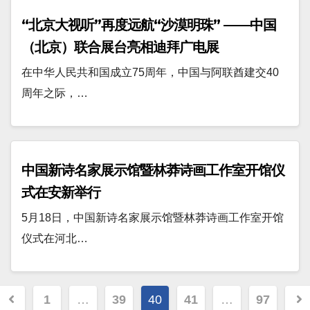
“北京大视听”再度远航“沙漠明珠” ——中国
（北京）联合展台亮相迪拜广电展
在中华人民共和国成立75周年，中国与阿联酋建交40
周年之际，…
中国新诗名家展示馆暨林莽诗画工作室开馆仪
式在安新举行
5月18日，中国新诗名家展示馆暨林莽诗画工作室开馆
仪式在河北…
文
1
…
39
40
41
…
97