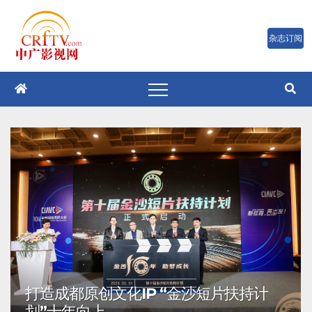
跳
至
内
容
打造成都原创文化IP “金沙短片扶持计
划”十年向上