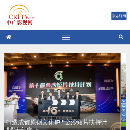
跳
至
内
容
打造成都原创文化IP “金沙短片扶持计
划”十年向上