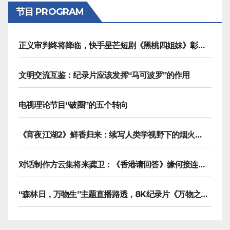
节目 PROGRAM
正义审判终将降临，快手星芒短剧《黑桃四姐妹》彰显治愈内核
文明交流互鉴：纪录片应该发挥“马可波罗”的作用
电视理论节目“破圈”的五个转向
《宵夜江湖2》鲜香归来：续写人类学视野下的烟火漫游记
对话制作方云集将来龚卫：《香港请回答》缘何接连获国际传播大奖
“森林日，万物生”主题直播路透，8K纪录片《万物之生》今晚播出