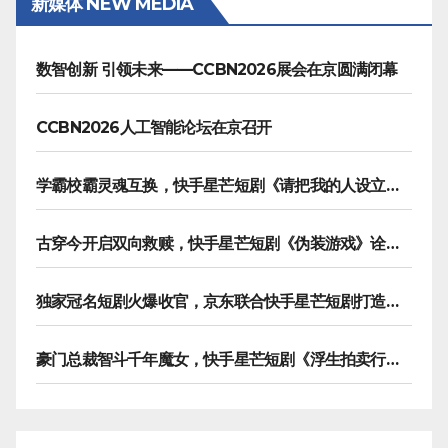
新媒体 NEW MEDIA
数智创新 引领未来——CCBN2026展会在京圆满闭幕
CCBN2026人工智能论坛在京召开
学霸校霸灵魂互换，快手星芒短剧《请把我的人设立住》笑泪齐飞
古穿今开启双向救赎，快手星芒短剧《伪装游戏》诠释热血青春友谊
独家冠名短剧火爆收官，京东联合快手星芒短剧打造双11营销范本
豪门总裁智斗千年魔女，快手星芒短剧《浮生拍卖行》奇幻元素拉满