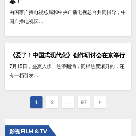
幕！
由国家广播电视总局和中央广播电视总台共同指导，中
国广播电视国…
《爱了！中国式现代化》创作研讨会在京举行
7月15日，盛夏入伏，热浪翻涌，同样热度渐升的，还
有一档引发…
文
1
2
…
97
章
分
影视 FILM & TV