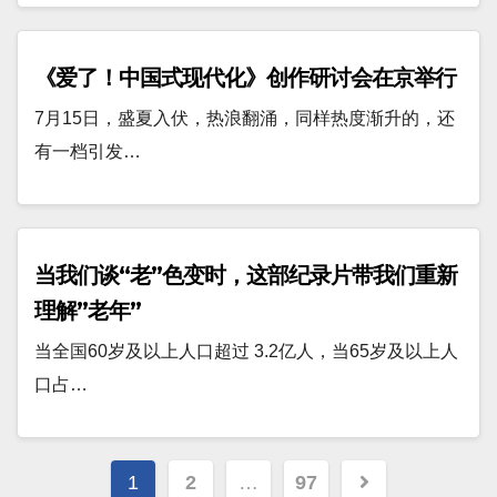
《爱了！中国式现代化》创作研讨会在京举行
7月15日，盛夏入伏，热浪翻涌，同样热度渐升的，还
有一档引发…
当我们谈“老”色变时，这部纪录片带我们重新
理解”老年”
当全国60岁及以上人口超过 3.2亿人，当65岁及以上人
口占…
文
1
2
…
97