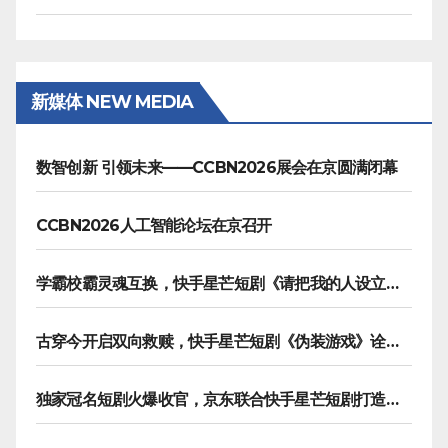
新媒体 NEW MEDIA
数智创新 引领未来——CCBN2026展会在京圆满闭幕
CCBN2026人工智能论坛在京召开
学霸校霸灵魂互换，快手星芒短剧《请把我的人设立住》笑泪齐飞
古穿今开启双向救赎，快手星芒短剧《伪装游戏》诠释热血青春友谊
独家冠名短剧火爆收官，京东联合快手星芒短剧打造双11营销范本