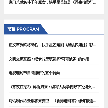
豪门总裁智斗千年魔女，快手星芒短剧《浮生拍卖行》奇幻元素拉满
节目 PROGRAM
正义审判终将降临，快手星芒短剧《黑桃四姐妹》彰显治愈内核
文明交流互鉴：纪录片应该发挥“马可波罗”的作用
电视理论节目“破圈”的五个转向
《宵夜江湖2》鲜香归来：续写人类学视野下的烟火漫游记
对话制作方云集将来龚卫：《香港请回答》缘何接连获国际传播大奖