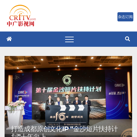
跳
至
内
容
打造成都原创文化IP “金沙短片扶持计
划”十年向上